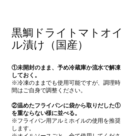
内
容
を
黒鯛ドライトマトオイ
ス
ル漬け（国産）
キ
ッ
プ
①未開封のまま、予め冷蔵庫か流水で解凍
しておく。
※冷凍のままでも使用可能ですが、調理時
間はご自身で調整ください。
②温めたフライパンに袋から取りだした①
を重ならない様に並べる。
※フライパン用アルミホイルの使用を推奨
します。
※オイルソースごと、全て使用してくださ